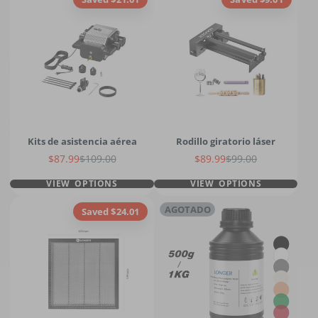
Kits de asistencia aérea
Rodillo giratorio láser
Precio de venta
Precio regular
Precio de venta
Precio regular
$87.99
$109.00
$89.99
$99.00
VIEW OPTIONS
VIEW OPTIONS
AGOTADO
Saved $24.01