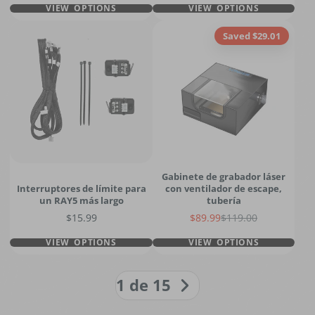
VIEW OPTIONS
VIEW OPTIONS
Saved $29.01
Gabinete de grabador láser
Interruptores de límite para
con ventilador de escape,
un RAY5 más largo
tubería
Precio
Precio de venta
Precio regular
$15.99
$89.99
$119.00
VIEW OPTIONS
VIEW OPTIONS
1 de 15