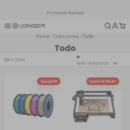
💳Buy Now Pay Later: Apply 4 payments at 0% APR
💡12-Month Warranty
📞+1(888)575-9099
📧support@longer.net
🚚Fast & Free Shipping over $49 in US & EU
Home
Colecciones
Todo
Todo
FILTRAR
MÁS VENDIDOS
Saved $9
Saved $129.01