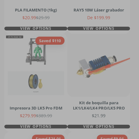
PLA FILAMENTO (1kg)
RAY5 10W Láser grabador
Precio de venta
Precio regular
Precio
$20.99
$29.99
De $199.99
VIEW OPTIONS
VIEW OPTIONS
Saved $110
Kit de boquilla para
Impresora 3D LK5 Pro FDM
LK1/LK4/LK4 PRO/LK5 PRO
Precio de venta
Precio regular
Precio
$279.99
$389.99
$21.99
VIEW OPTIONS
VIEW OPTIONS
Saved $21.01
Saved $9.01