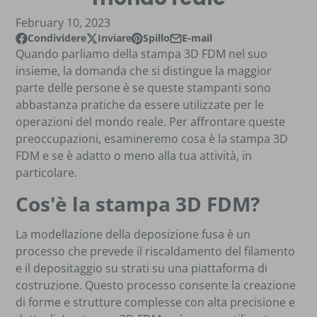
February 10, 2023
Condividere
Inviare
Spillo
E-mail
Condividi su Facebook
Si apre in una nuova finestra?
Pubblica su X
Si apre in una nuova finestra?
Pin su Pinterest
Si apre in una nuova finestra?
Condividi via e-mail
Quando parliamo della stampa 3D FDM nel suo
insieme, la domanda che si distingue la maggior
parte delle persone è se queste stampanti sono
abbastanza pratiche da essere utilizzate per le
operazioni del mondo reale. Per affrontare queste
preoccupazioni, esamineremo cosa è la stampa 3D
FDM e se è adatto o meno alla tua attività, in
particolare.
Cos'è la stampa 3D FDM?
La modellazione della deposizione fusa è un
processo che prevede il riscaldamento del filamento
e il depositaggio su strati su una piattaforma di
costruzione. Questo processo consente la creazione
di forme e strutture complesse con alta precisione e