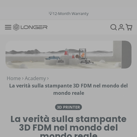
💳Buy Now Pay Later: Apply 4 payments at 0% APR
💡12-Month Warranty
📞+1(888)575-9099
📧support@longer.net
🚚Fast & Free Shipping over $49 in US & EU
Home
Academy
La verità sulla stampante 3D FDM nel mondo del
mondo reale
3D PRINTER
La verità sulla stampante
3D FDM nel mondo del
mondo reale